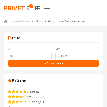
PRIVET — Каталог товаров 
PRIVET
0
Главная
Каталог
Снегоуборщики бензиновые
Цена
От
До
—
Применить
Рейтинг
5 звёзд
4+ звезды
3+ звезды