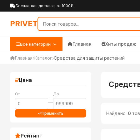
PRIVET — Каталог товаров 
Бесплатная доставка от 1000₽
PRIVET
Главная
Хиты продаж
Все категории
Главная
Каталог
Средства для защиты растений
Цена
Средств
От
До
—
Найдено:
0
тов
Применить
Рейтинг