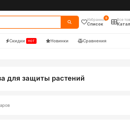
по низким ценам
0
Избранное
Все то
Список
Катал
Скидки
Новинки
Сравнения
HOT
а для защиты растений
аров