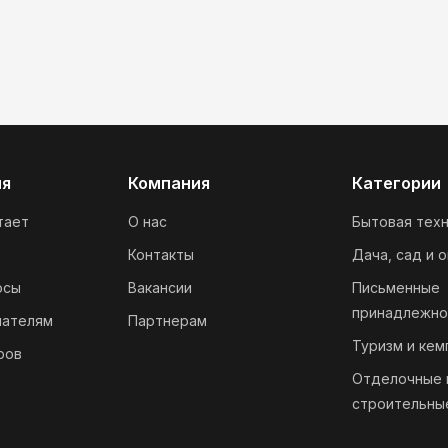
ия
Компания
Категории
тает
О нас
Бытовая техн
Контакты
Дача, сад и 
осы
Вакансии
Письменные
принадлежно
пателям
Партнерам
Туризм и кем
ров
Отделочные 
строительны