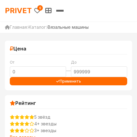
PRIVET — Каталог товаров 
PRIVET
0
Главная
Каталог
Вязальные машины
Цена
От
До
—
Применить
Рейтинг
5 звёзд
4+ звезды
3+ звезды