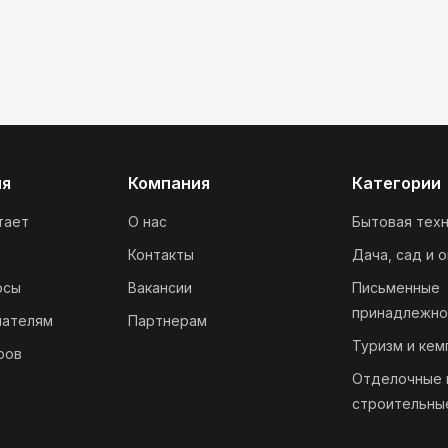
ия
Компания
Категории
тает
О нас
Бытовая техн
Контакты
Дача, сад и 
осы
Вакансии
Письменные
принадлежно
пателям
Партнерам
Туризм и кем
ров
Отделочные 
строительны